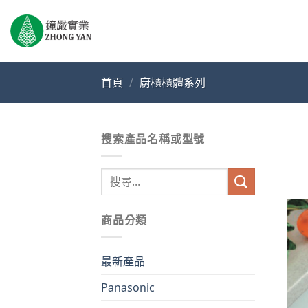
Skip
to
content
首頁
/
廚櫃櫃體系列
搜索產品名稱或型號
搜
尋
關
商品分類
鍵
字:
最新產品
Panasonic