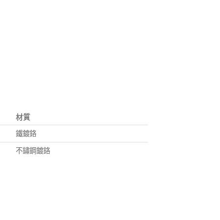
材質
鐵鍍鉻
不鏽鋼鍍鉻