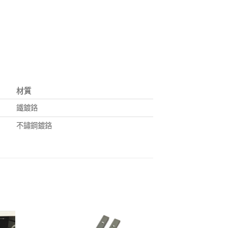
材質
鐵鍍鉻
不鏽鋼鍍鉻