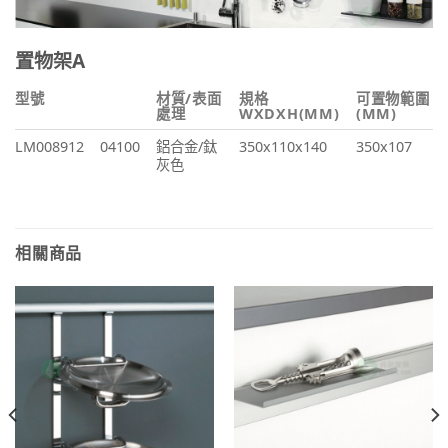
置物架A
型號
材質/表面
規格
可置物範圍
處理
WXDXH(MM)
(MM)
LM008912
04100
鋁合金/鈦
350x110x140
350x107
灰色
相關商品