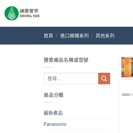
Skip
to
content
首頁
/
進口櫥櫃系列
/
其他系列
搜索產品名稱或型號
搜
尋
關
商品分類
鍵
字:
最新產品
Panasonic