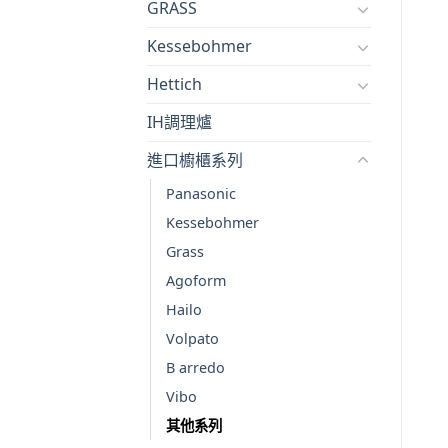
GRASS
Kessebohmer
Hettich
IH調理爐
進口櫥櫃系列
Panasonic
Kessebohmer
Grass
Agoform
Hailo
Volpato
B arredo
Vibo
其他系列