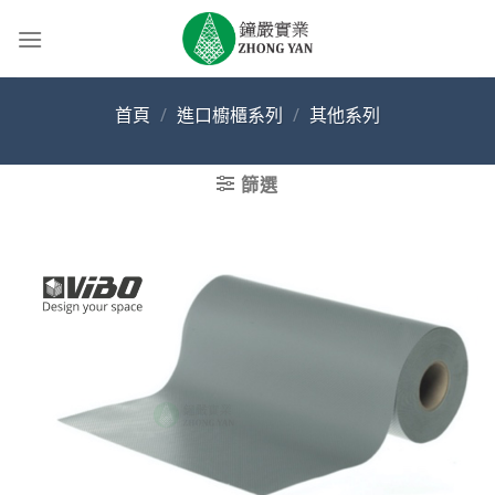
Skip
to
content
首頁
/
進口櫥櫃系列
/
其他系列
篩選