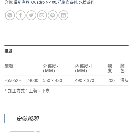
分類:
最新產品
,
Quadro N-100
,
花崗岩系列
,
水槽系列
描述
型號
外徑尺寸
內徑尺寸
深
顏
(MM)
(MM)
度
色
F55052H
24000
550 x 430
490 x 370
200
深灰
* 加工方式：上裝、下崁
安裝說明