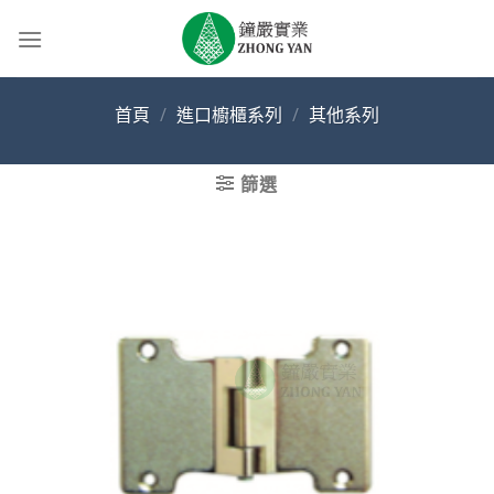
Skip
to
content
首頁
/
進口櫥櫃系列
/
其他系列
篩選