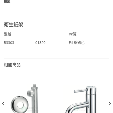
描述
衛生紙架
型號
材質
B3303
01320
銅-鍍鉻色
相關商品