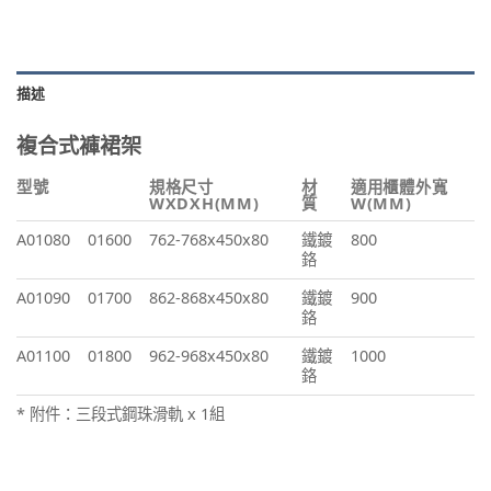
描述
複合式褲裙架
型號
規格尺寸
材
適用櫃體外寬
WXDXH(MM)
質
W(MM)
A01080
01600
762-768x450x80
鐵鍍
800
鉻
A01090
01700
862-868x450x80
鐵鍍
900
鉻
A01100
01800
962-968x450x80
鐵鍍
1000
鉻
* 附件：三段式鋼珠滑軌 x 1組