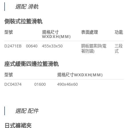
選配 滑軌
側裝式拉籃滑軌
型號
規格尺寸
表面處理
功能
WXDXH(MM)
D2471EB
00640
455x33x50
鋼板鍍黑鋅(電
三段
著防鏽)
式
座式緩衝四邊拉籃滑軌
型號
規格尺寸WXDXH(MM)
DC04374
01600
490x46x60
選配 配件
日式褲裙夾