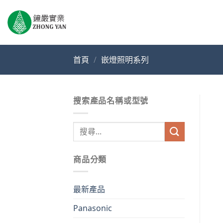
Skip
to
content
首頁
/
嵌燈照明系列
搜索產品名稱或型號
搜
尋
關
商品分類
鍵
字:
最新產品
Panasonic