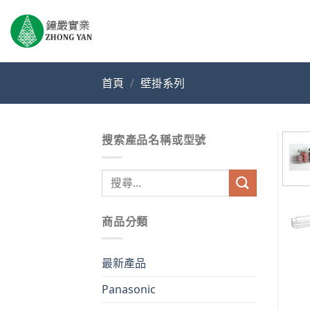
Skip
to
content
首頁
/
壁掛系列
搜索產品名稱或型號
搜
尋
關
商品分類
鍵
字:
最新產品
Panasonic