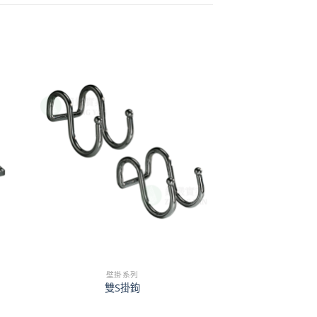
壁掛系列
雙S掛鉤