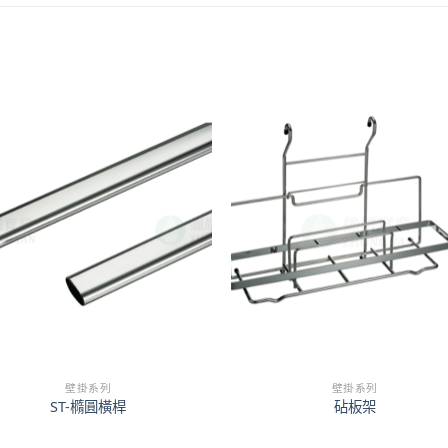
壁掛系列
壁掛系列
ST-橢圓橫桿
砧板架