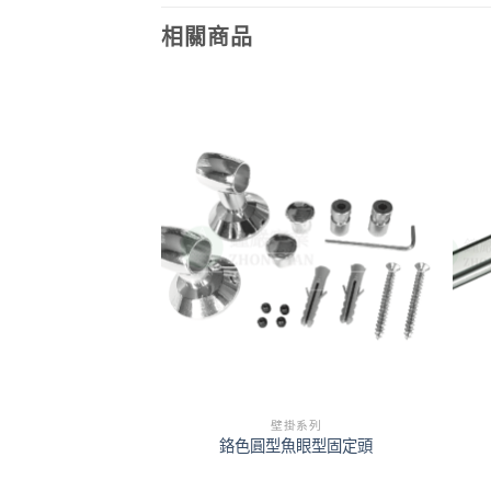
相關商品
掛系列
壁掛系列
潔架
鉻色圓型魚眼型固定頭