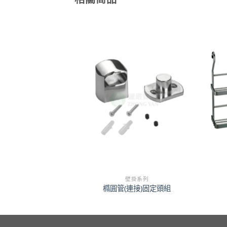
掛系列
壁掛系列
橢圓橫桿
橢圓管(連接)固定頭組