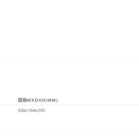
規格WXDXH(MM)
330x164x295