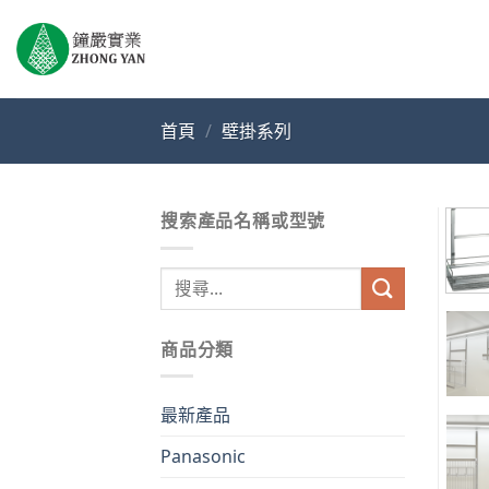
Skip
to
content
首頁
/
壁掛系列
搜索產品名稱或型號
搜
尋
關
商品分類
鍵
字:
最新產品
Panasonic