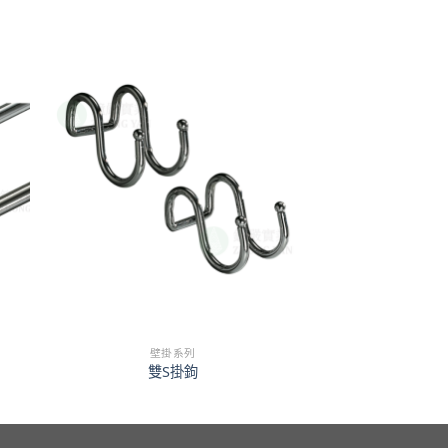
壁掛系列
雙S掛鉤