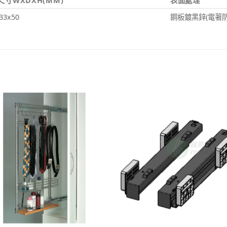
尺寸WXDXH(MM)
表面處理
33x50
鋼板鍍黑鋅(電著防