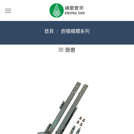
Skip
to
content
首頁
/
廚櫃櫃體系列
篩選