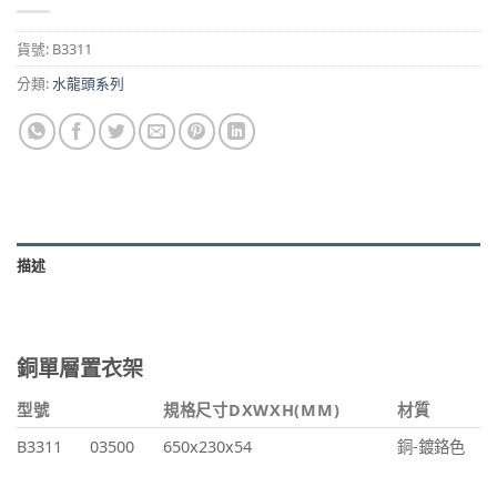
貨號:
B3311
分類:
水龍頭系列
描述
銅單層置衣架
型號
規格尺寸DXWXH(MM)
材質
B3311
03500
650x230x54
銅-鍍鉻色