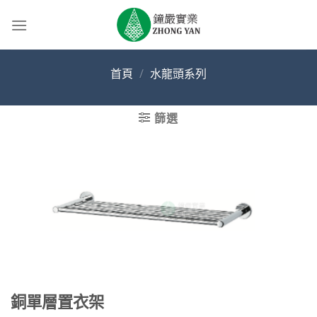
Skip
to
content
首頁
/
水龍頭系列
篩選
銅單層置衣架