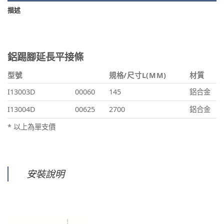
描述
鋁踢腳延長平接條
型號
規格/尺寸L(MM)
材質
I13003D
00060
145
鋁合金
I13004D
00625
2700
鋁合金
* 以上為單支價
安裝說明