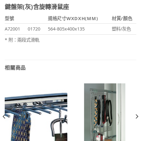
鍵盤架(灰)含旋轉滑鼠座
型號
規格尺寸WXDXH(MM)
材質/顏色
A72001
01720
564-805x400x135
塑料/灰色
* 附：兩段式滑軌
相關商品