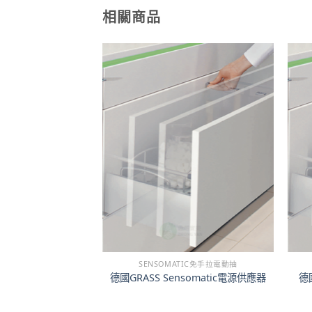
相關商品
TIC免手拉電動抽
SENSOMATIC免手拉電動抽
somatic面板彈簧棒
德國GRASS Sensomatic電源供應器
德國