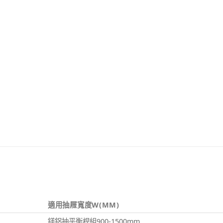
適用抽屜寬度W(MM)
鎂鋁抽平衡桿組900-1500mm