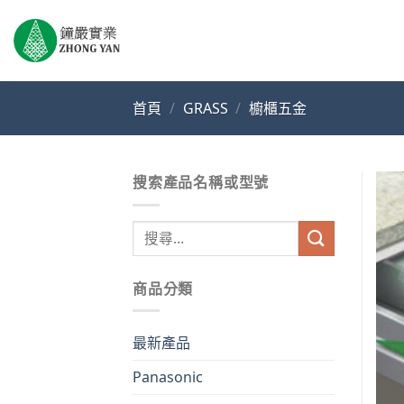
Skip
to
content
首頁
/
GRASS
/
櫥櫃五金
搜索產品名稱或型號
搜
尋
關
商品分類
鍵
字:
最新產品
Panasonic