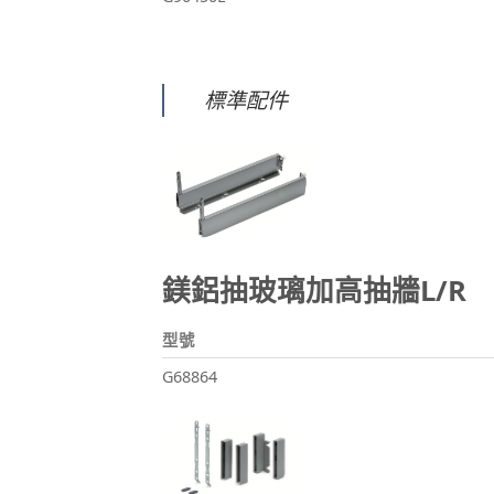
標準配件
鎂鋁抽玻璃加高抽牆L/R
型號
G68864