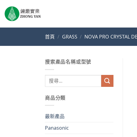
Skip
to
content
首頁
/
GRASS
/
NOVA PRO CRYSTA
搜索產品名稱或型號
搜
尋
關
商品分類
鍵
字:
最新產品
Panasonic