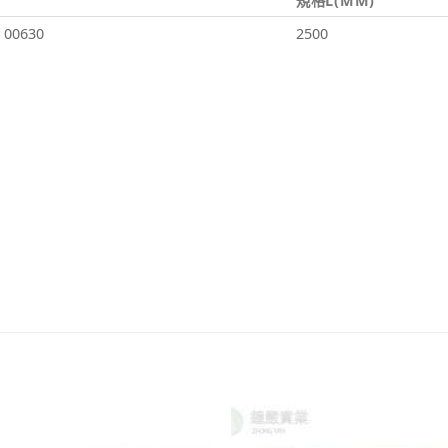
規格L(MM)
00630
2500