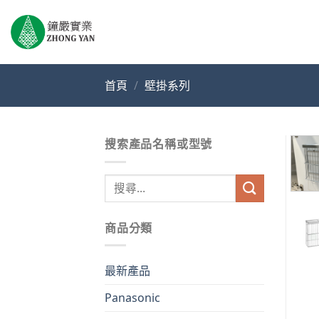
Skip
to
content
首頁
/
壁掛系列
搜索產品名稱或型號
搜
尋
關
商品分類
鍵
字:
最新產品
Panasonic