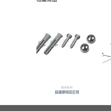
掛系列
壁掛系列
味置物架
扁鐵螺帽固定頭