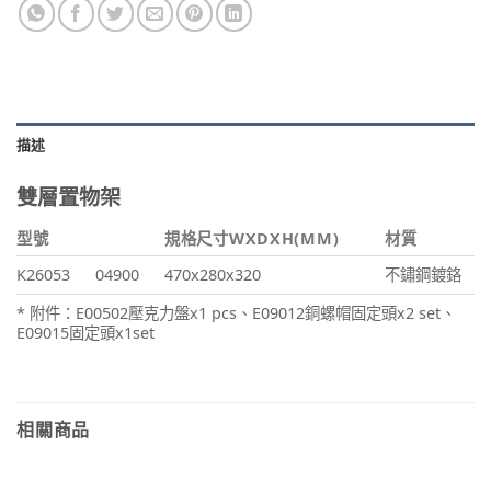
描述
雙層置物架
型號
規格尺寸WXDXH(MM)
材質
K26053
04900
470x280x320
不鏽鋼鍍鉻
* 附件：E00502壓克力盤x1 pcs、E09012銅螺帽固定頭x2 set、
E09015固定頭x1set
相關商品