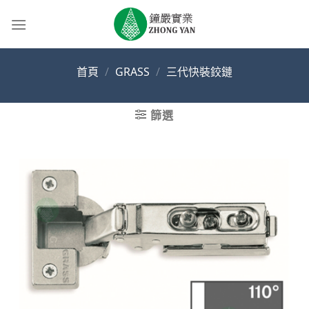
Skip
to
content
首頁
/
GRASS
/
三代快裝鉸鏈
篩選