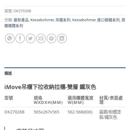
貨號:
DK27026B
分類:
最新產品
,
Kessebohmer
,
吊櫃系列
,
Kessebohmer
,
進口櫥櫃系列
,
廚
櫃櫃體系列
描述
iMove吊櫃下拉收納拉櫃-雙層 鐵灰色
型號
規格
適用櫃體寬度
材質/表面處
WXDXH(MM)
W(MM)
理
DK27026B
565x267x565
562-568(600)
扁鋼/粉體塗
裝/鐵灰色