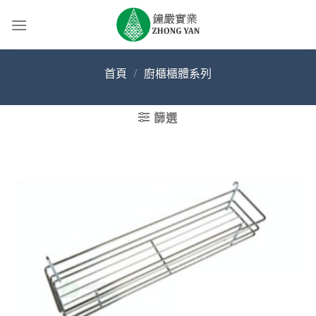
Skip
to
content
首頁
/
廚櫃櫃體系列
篩選