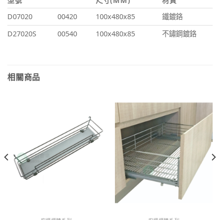
型號
尺寸(MM)
材質
D07020
00420
100x480x85
鐵鍍鉻
D27020S
00540
100x480x85
不鏽鋼鍍鉻
相關商品