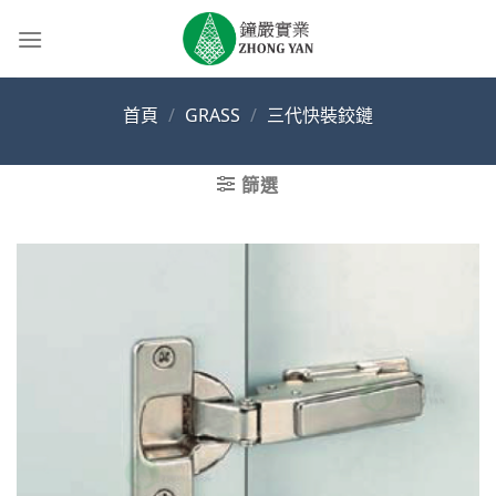
Skip
to
content
首頁
/
GRASS
/
三代快裝鉸鏈
篩選