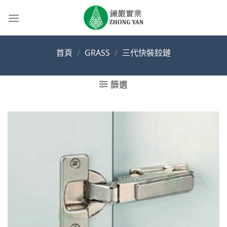
Skip
to
content
首頁
/
GRASS
/
三代快裝鉸鏈
篩選