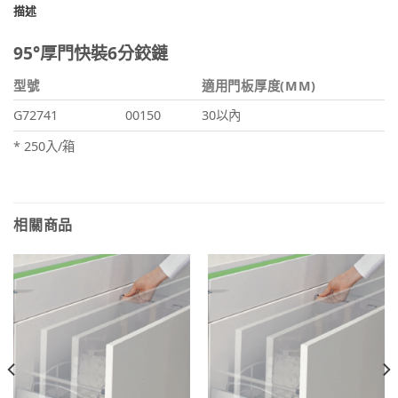
描述
95°厚門快裝6分鉸鏈
型號
適用門板厚度(MM)
G72741
00150
30以內
* 250入/箱
相關商品