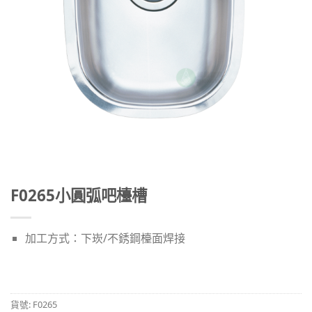
F0265小圓弧吧檯槽
加工方式：下崁/不銹鋼檯面焊接
貨號:
F0265