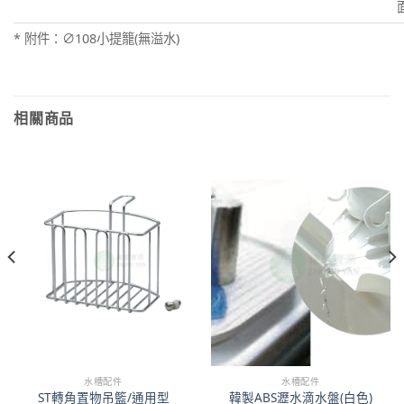
* 附件：∅108小提籠(無溢水)
相關商品
水槽配件
水槽配件
ST轉角置物吊籃/通用型
韓製ABS瀝水滴水盤(白色)