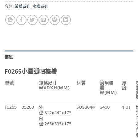
分類:
單槽系列
,
水槽系列
描述
F0265小圓弧吧檯槽
型號
規格尺寸
材質
適用櫃
厚
WXDXH(MM)
體
度
W(MM)
F0265
05200
外
SUS304#
≥400
1.0T
徑:312x442x175
內
徑:265x395x175