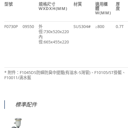
型號
規格尺寸
材質
適用櫃
厚
WXDXH(MM)
體
度
W(MM)
F0730P
09550
外
SUS304#
≥800
0.7T
徑:730x520x220
內
徑:665x455x220
* 附件：F1045DS防蟑防臭中提籠(有溢水-S灣管)、F10105/ST掛籃、
F10011/滴水藍
標準配件