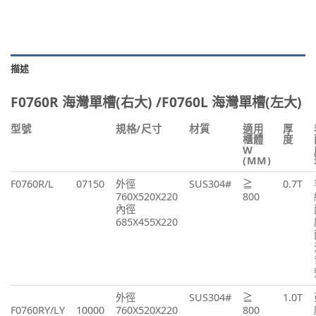
描述
F0760R 海灣單槽(右大) /F0760L 海灣單槽(左大)
型號
規格/尺寸
材質
適用
厚
櫃體
度
W
(MM)
F0760R/L
07150
外徑
SUS304#
≧
0.7T
760X520X220
800
內徑
685X455X220
外徑
SUS304#
≧
1.0T
F0760RY/LY
10000
760X520X220
800