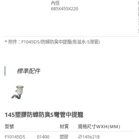
內徑
685X455X220
* 附件：F1045DS/防蟑防臭中提籠(有溢水-S灣管)
標準配件
145塑膠防蟑防臭S彎管中提籠
型號
材質
規格尺寸WXH(MM)
F10145DS
01400
塑膠
∅145x218