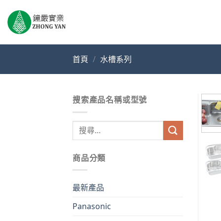
Skip
to
content
首頁
/
水槽系列
搜索產品名稱或型號
搜
尋
關
商品分類
鍵
字:
最新產品
Panasonic