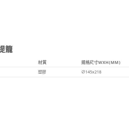
提籠
材質
規格尺寸WXH(MM)
塑膠
∅145x218