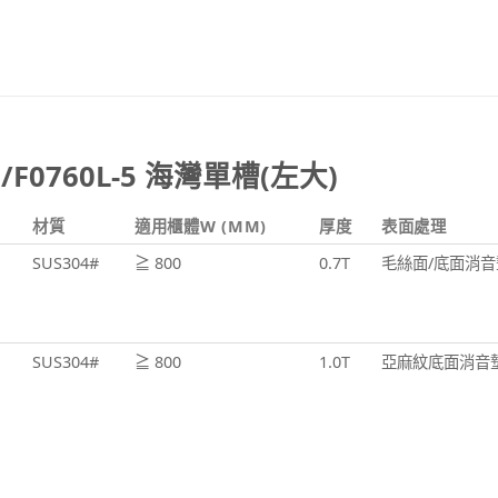
 /F0760L-5 海灣單槽(左大)
材質
適用櫃體W (MM)
厚度
表面處理
SUS304#
≧ 800
0.7T
毛絲面/底面消音
SUS304#
≧ 800
1.0T
亞麻紋底面消音