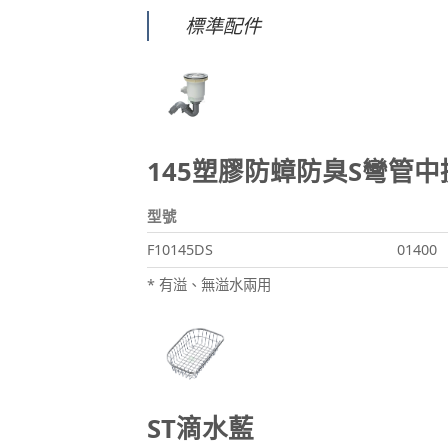
標準配件
145塑膠防蟑防臭S彎管中
型號
F10145DS
01400
* 有溢、無溢水兩用
ST滴水藍