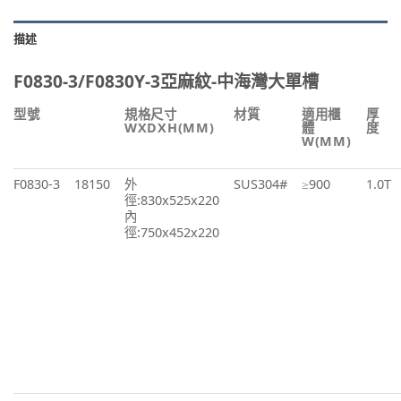
描述
F0830-3/F0830Y-3亞麻紋-中海灣大單槽
型號
規格尺寸
材質
適用櫃
厚
WXDXH(MM)
體
度
W(MM)
F0830-3
18150
外
SUS304#
≥900
1.0T
徑:830x525x220
內
徑:750x452x220