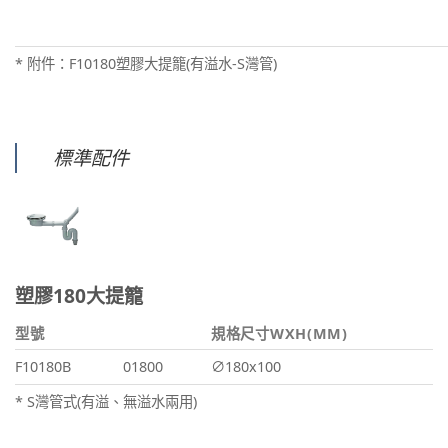
* 附件：F10180塑膠大提籠(有溢水-S灣管)
標準配件
塑膠180大提籠
型號
規格尺寸WXH(MM)
F10180B
01800
∅180x100
* S灣管式(有溢、無溢水兩用)