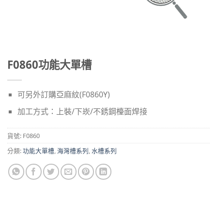
F0860功能大單槽
可另外訂購亞麻紋(F0860Y)
加工方式：上裝/下崁/不銹鋼檯面焊接
貨號:
F0860
分類:
功能大單槽
,
海灣槽系列
,
水槽系列