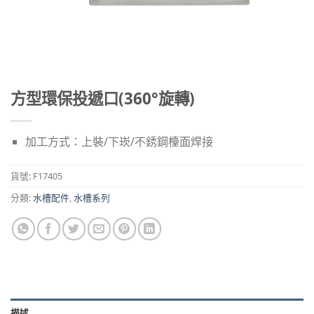
方型環保投遞口(360°旋轉)
加工方式：上裝/下崁/不銹鋼檯面焊接
貨號:
F17405
分類:
水槽配件
,
水槽系列
描述