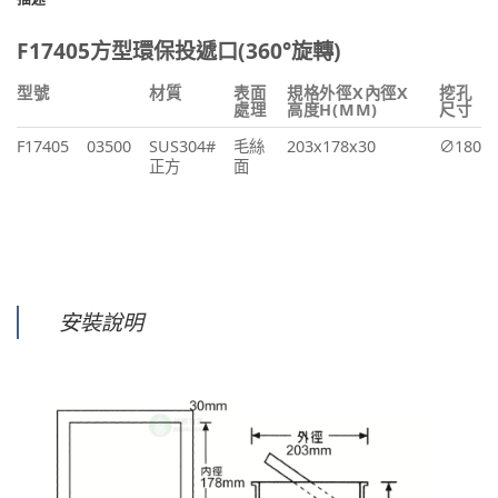
F17405方型環保投遞口(360°旋轉)
型號
材質
表面
規格外徑X內徑X
挖孔
處理
高度H(MM)
尺寸
F17405
03500
SUS304#
毛絲
203x178x30
∅180
正方
面
安裝說明