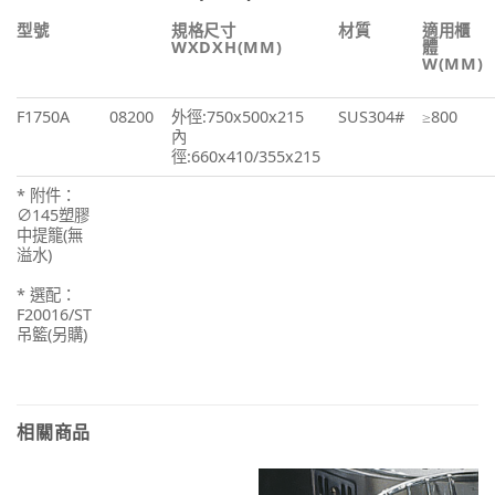
型號
規格尺寸
材質
適用櫃
WXDXH(MM)
體
W(MM)
F1750A
08200
外徑:750x500x215
SUS304#
≥800
內
徑:660x410/355x215
* 附件：
∅145塑膠
中提籠(無
溢水)
* 選配：
F20016/ST
吊籃(另購)
相關商品