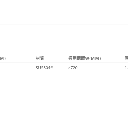
M)
材質
適用櫃體W(MM)
SUS304#
≥720
1