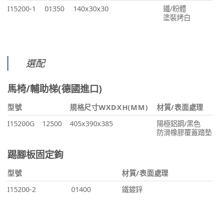
I15200-1
01350
140x30x30
鐵/粉體
塗裝烤白
選配
馬椅/輔助梯(德國進口)
型號
規格尺寸WXDXH(MM)
材質/表面處理
I15200G
12500
405x390x385
陽極鋁鋼/黑色
防滑橡膠覆蓋踏墊
踢腳板固定鉤
型號
材質/表面處理
I15200-2
01400
鐵鍍鋅