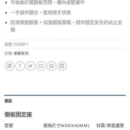
可收納於踢腳板空間、櫃內或壁櫥中
一手操作開合，使用順手快速
防滑塑膠腳墊 + 加強鋼板踏階，提供穩定安全的站立支
撐
貨號:
I15200-1
分類:
桌腳系列
描述
側板固定座
型號
規格尺寸WXDXH(MM)
材質/表面處理