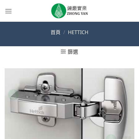
Skip
to
content
首頁
/
HETTICH
篩選