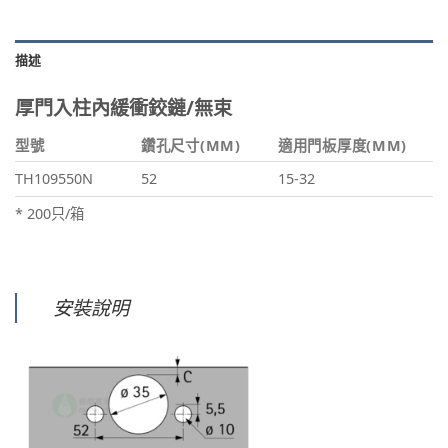
描述
厚門入柱內緩衝鉸鏈/無束
型號
鑽孔尺寸(MM)
適用門板厚度(MM)
TH109550N
52
15-32
* 200只/箱
安裝說明