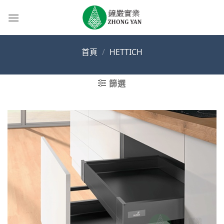
Skip
to
content
首頁
/
HETTICH
篩選