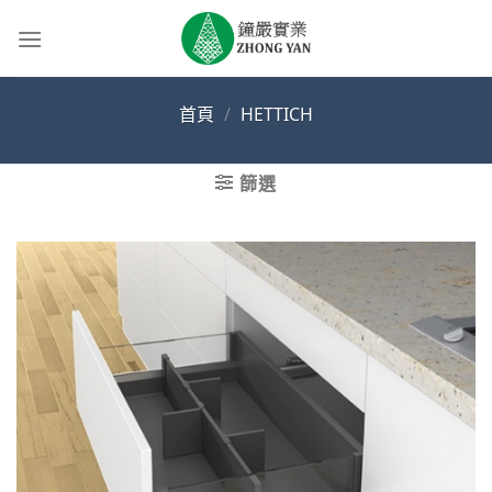
Skip
to
content
首頁
/
HETTICH
篩選