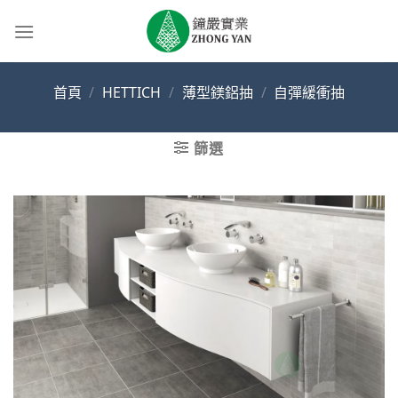
Skip
to
content
首頁
/
HETTICH
/
薄型鎂鋁抽
/
自彈緩衝抽
篩選