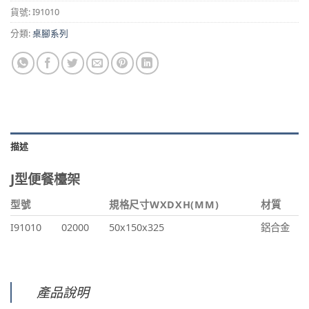
貨號:
I91010
分類:
桌腳系列
描述
J型便餐檯架
型號
規格尺寸WXDXH(MM)
材質
I91010
02000
50x150x325
鋁合金
產品說明