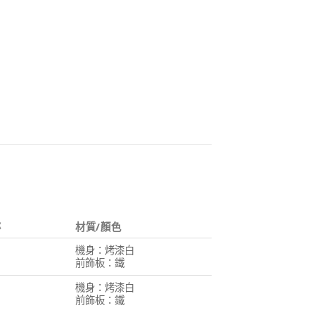
率
材質/顏色
機身：烤漆白
前飾板：鐵
機身：烤漆白
前飾板：鐵