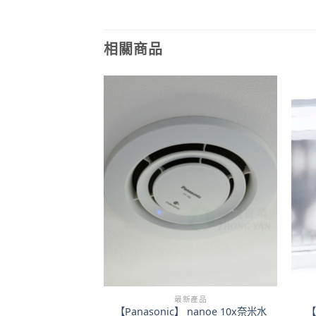
相關商品
新產品
最新產品
c】日本原裝IH調理爐
【Panasonic】 nanoe 10x奈米水
【