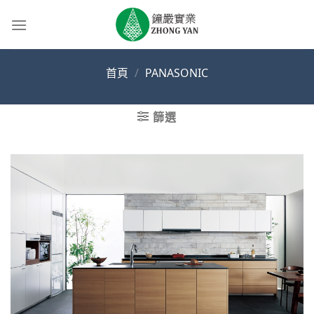
Skip
to
content
首頁
/
PANASONIC
篩選