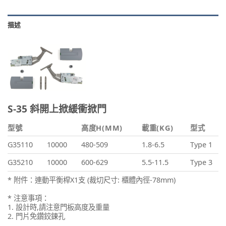
描述
S-35 斜開上掀緩衝掀門
型號
高度H(MM)
載重(KG)
型式
G35110
10000
480-509
1.8-6.5
Type 1
G35210
10000
600-629
5.5-11.5
Type 3
* 附件：連動平衡桿X1支 (裁切尺寸: 櫃體內徑-78mm)
* 注意事項：
1. 設計時,請注意門板高度及重量
2. 門片免鑽鉸鍊孔