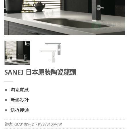
SANEI 日本原裝陶瓷龍頭
陶瓷質感
斷熱設計
快拆接頭
貨號:
K87310JV-JD、KV87310JV-JW