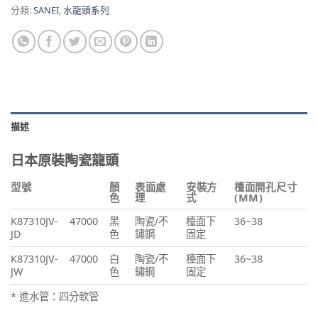
分類:
SANEI
,
水龍頭系列
描述
日本原裝陶瓷龍頭
型號
顏
表面處
安裝方
檯面開孔尺寸
色
理
式
(MM)
K87310JV-
47000
黑
陶瓷/不
檯面下
36~38
JD
色
鏽鋼
固定
K87310JV-
47000
白
陶瓷/不
檯面下
36~38
JW
色
鏽鋼
固定
* 進水管：四分軟管