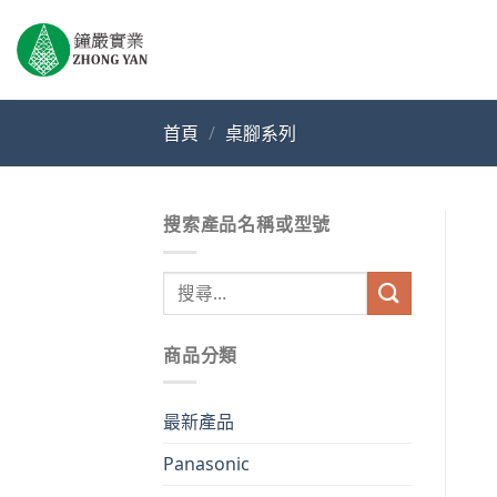
Skip
to
content
首頁
/
桌腳系列
搜索產品名稱或型號
搜
尋
關
商品分類
鍵
字:
最新產品
Panasonic