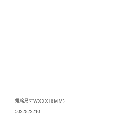
規格尺寸WXDXH(MM)
50x282x210