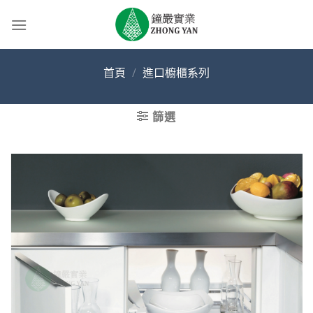
Skip
to
content
首頁
/
進口櫥櫃系列
篩選