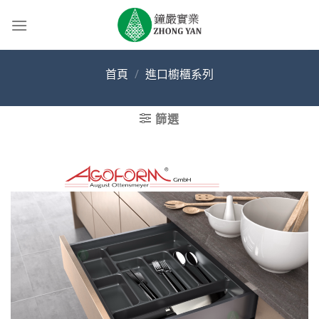
Skip
to
content
首頁
/
進口櫥櫃系列
篩選