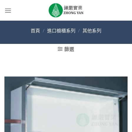
Skip
to
content
首頁
/
進口櫥櫃系列
/
其他系列
篩選