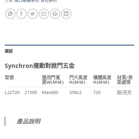
分類:
進口櫥櫃系列
,
其他系列
描述
Synchron連動對掀門五金
型號
適用門寬
門片高度
櫃體高度
材質/表
度W(MM)
H(MM)
H(MM)
面處理
L22720
21500
Max600
358x2
720
鋁/亮光
產品說明