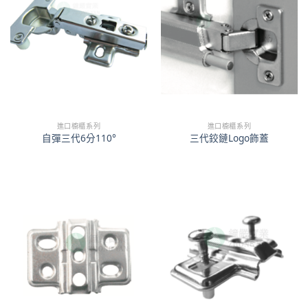
進口櫥櫃系列
進口櫥櫃系列
自彈三代6分110°
三代鉸鏈Logo飾蓋