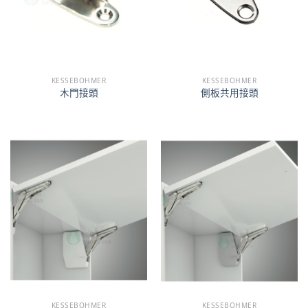
KESSEBOHMER
KESSEBOHMER
木門接頭
側板共用接頭
KESSEBOHMER
KESSEBOHMER